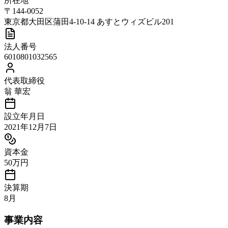
所在地
〒144-0052
東京都大田区蒲田4-10-14 あすとウィズビル201
法人番号
6010801032565
代表取締役
翁 華宏
設立年月日
2021年12月7日
資本金
50万円
決算期
8月
事業内容